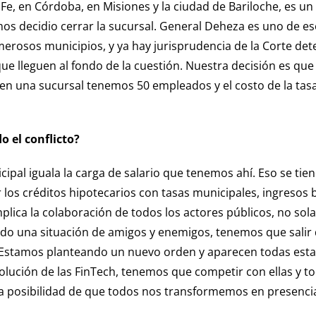
 Fe, en Córdoba, en Misiones y la ciudad de Bariloche, es u
s decidio cerrar la sucursal. General Deheza es uno de eso
merosos municipios, y ya hay jurisprudencia de la Corte de
leguen al fondo de la cuestión. Nuestra decisión es que cu
e, en una sucursal tenemos 50 empleados y el costo de la tasa
 el conflicto?
ipal iguala la carga de salario que tenemos ahí. Eso se tie
r los créditos hipotecarios con tasas municipales, ingresos 
plica la colaboración de todos los actores públicos, no so
eando una situación de amigos y enemigos, tenemos que sali
. Estamos planteando un nuevo orden y aparecen todas estas
lución de las FinTech, tenemos que competir con ellas y to
 la posibilidad de que todos nos transformemos en presencia