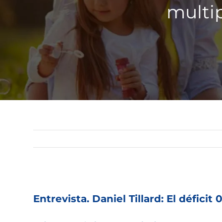
multip
Ver
imagen
Entrevista. Daniel Tillard: El défici
más