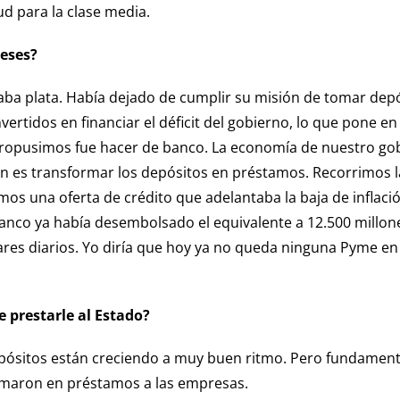
d para la clase media.
eses?
aba plata. Había dejado de cumplir su misión de tomar depó
vertidos en financiar el déficit del gobierno, lo que pone en
propusimos fue hacer de banco. La economía de nuestro gob
 es transformar los depósitos en préstamos. Recorrimos l
mos una oferta de crédito que adelantaba la baja de inflac
 banco ya había desembolsado el equivalente a 12.500 millon
lares diarios. Yo diría que hoy ya no queda ninguna Pyme e
e prestarle al Estado?
pósitos están creciendo a muy buen ritmo. Pero fundamenta
ormaron en préstamos a las empresas.