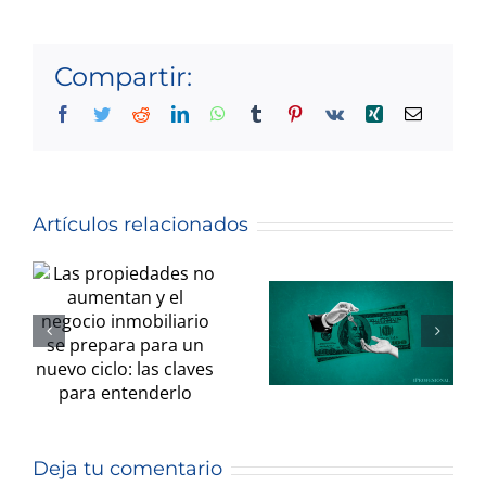
Compartir:
Facebook
Twitter
Reddit
LinkedIn
WhatsApp
Tumblr
Pinterest
Vk
Xing
Correo
Las
electróni
propiedades
no
Departamento
Artículos relacionados
aumentan
usados: se
y el
disparó la
negocio
oferta, los
inmobiliario
precios se
se prepara
mantienen
para un
y brotan
nuevo
oportunidades
Deja tu comentario
ciclo: las