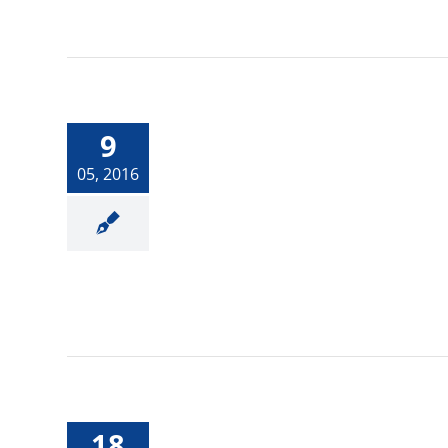
Construcción mixta:
rápida, modular y
9
ecológica
05, 2016
Cómo nos afectan lo
18
colores.-