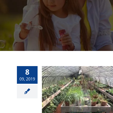
8
Se Acerca La
09, 2019
Primavera Y Te
Damos Las Tres
Claves Para Que Tus
Plantas Estén