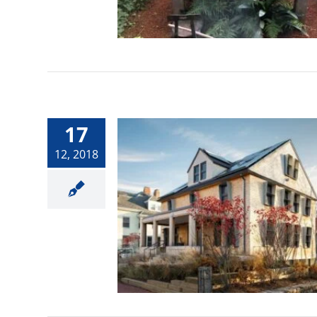
Saludables.
17
12, 2018
Tecnología :
Desarrollan una cas
que no consume
energía.-