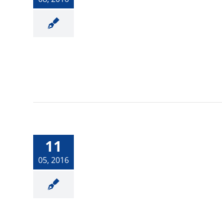
Tips para poner
nuestra vivienda a
11
punto para salir a la
venta
05, 2016