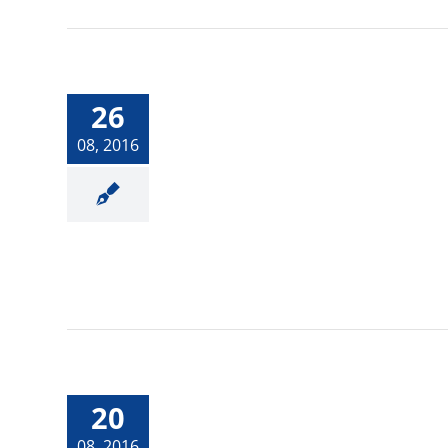
Calefaccionar con
26
geotermia.-
08, 2016
Finalmente se vendi
la mansión de Matt
20
Damon por 15
millones de dólares.
08, 2016