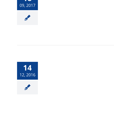
09, 2017
5 consejos para
mudarte a tu prime
14
hogar.-
12, 2016