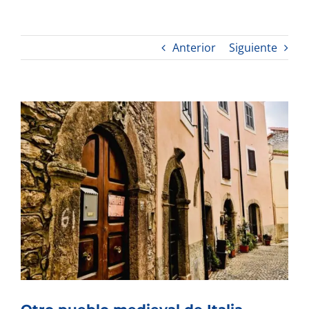
Anterior
Siguiente
Ver
imagen
más
grande