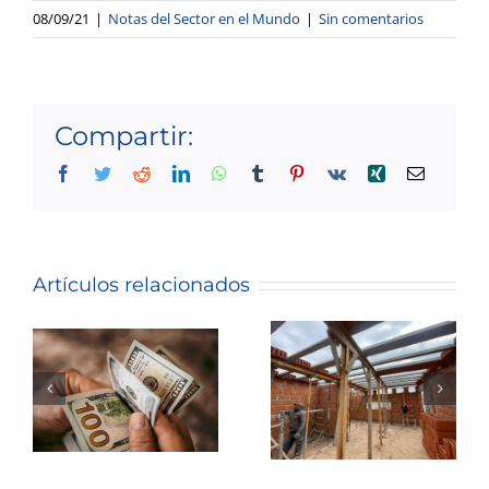
08/09/21
|
Notas del Sector en el Mundo
|
Sin comentarios
Compartir:
Facebook
Twitter
Reddit
LinkedIn
WhatsApp
Tumblr
Pinterest
Vk
Xing
Correo
electróni
Predicción
Se despide
inmobiliaria:
el billete
la caída del
Artículos relacionados
de 100
precio de
dólares |
las
saldrá de
propiedades
circulación
en el
y se debe
mundo
cambiar sí
toca el