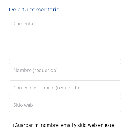
o sí antes
piso y se
Deja tu comentario
de esta
anticipa su
fecha.-
Comentar
recuperación
Guardar mi nombre, email y sitio web en este