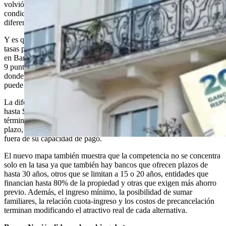
volvió a cambiar después de que varios bancos ajustaran sus
condiciones, con bajas de tasas que reordenaron el ranking y dejaron
diferencias muy marcadas entre entidades.
Y es que, según el relevamiento elaborado por Salinas Andrés, las
tasas para clientes que cobran sueldo en la entidad parten desde 6%
en Banco Nación y llegan hasta 15% en Supervielle. Esa brecha de
9 puntos porcentuales tiene un impacto directo en la cuota inicial, en
donde, para un crédito de u$s100.000 a 20 años, la primera cuota
puede ir desde $756.536 hasta $1.381.964, según el banco elegido.
La diferencia, entre la opción más barata y la más cara, puede llegar
hasta $625.000 mensuales de distancia desde el arranque. En
términos prácticos, para una familia que evalúa endeudarse a largo
plazo, esa brecha puede definir si el crédito resulta viable o queda
fuera de su capacidad de pago.
El nuevo mapa también muestra que la competencia no se concentra
solo en la tasa ya que también hay bancos que ofrecen plazos de
hasta 30 años, otros que se limitan a 15 o 20 años, entidades que
financian hasta 80% de la propiedad y otras que exigen más ahorro
previo. Además, el ingreso mínimo, la posibilidad de sumar
familiares, la relación cuota-ingreso y los costos de precancelación
terminan modificando el atractivo real de cada alternativa.