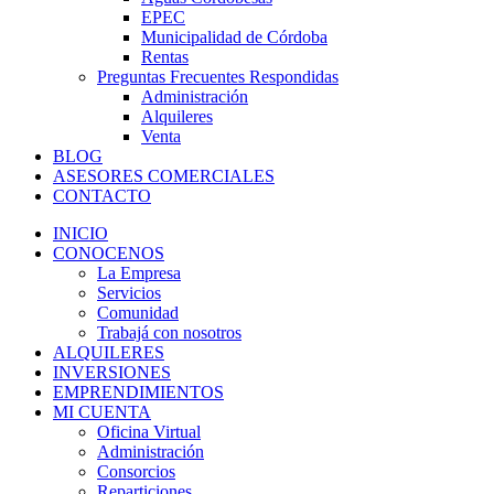
EPEC
Municipalidad de Córdoba
Rentas
Preguntas Frecuentes Respondidas
Administración
Alquileres
Venta
BLOG
ASESORES COMERCIALES
CONTACTO
INICIO
CONOCENOS
La Empresa
Servicios
Comunidad
Trabajá con nosotros
ALQUILERES
INVERSIONES
EMPRENDIMIENTOS
MI CUENTA
Oficina Virtual
Administración
Consorcios
Reparticiones