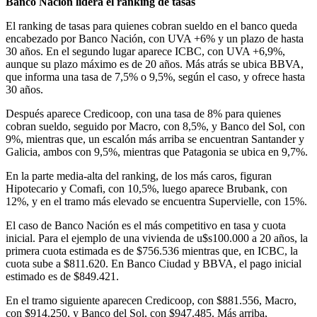
Banco Nación lidera el ranking de tasas
El ranking de tasas para quienes cobran sueldo en el banco queda
encabezado por Banco Nación, con UVA +6% y un plazo de hasta
30 años. En el segundo lugar aparece ICBC, con UVA +6,9%,
aunque su plazo máximo es de 20 años. Más atrás se ubica BBVA,
que informa una tasa de 7,5% o 9,5%, según el caso, y ofrece hasta
30 años.
Después aparece Credicoop, con una tasa de 8% para quienes
cobran sueldo, seguido por Macro, con 8,5%, y Banco del Sol, con
9%, mientras que, un escalón más arriba se encuentran Santander y
Galicia, ambos con 9,5%, mientras que Patagonia se ubica en 9,7%.
En la parte media-alta del ranking, de los más caros, figuran
Hipotecario y Comafi, con 10,5%, luego aparece Brubank, con
12%, y en el tramo más elevado se encuentra Supervielle, con 15%.
El caso de Banco Nación es el más competitivo en tasa y cuota
inicial. Para el ejemplo de una vivienda de u$s100.000 a 20 años, la
primera cuota estimada es de $756.536 mientras que, en ICBC, la
cuota sube a $811.620. En Banco Ciudad y BBVA, el pago inicial
estimado es de $849.421.
En el tramo siguiente aparecen Credicoop, con $881.556, Macro,
con $914.250, y Banco del Sol, con $947.485. Más arriba,