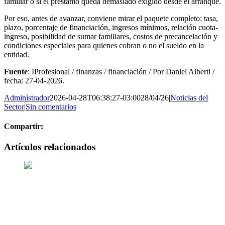
familiar o si el préstamo queda demasiado exigido desde el arranque.
Por eso, antes de avanzar, conviene mirar el paquete completo: tasa,
plazo, porcentaje de financiación, ingresos mínimos, relación cuota-
ingreso, posibilidad de sumar familiares, costos de precancelación y
condiciones especiales para quienes cobran o no el sueldo en la
entidad.
Fuente
: IProfesional / finanzas / financiación / Por Daniel Alberti /
fecha: 27-04-2026.
Administrador
2026-04-28T06:38:27-03:00
28/04/26
|
Noticias del
Sector
|
Sin comentarios
Compartir:
Facebook
Twitter
Reddit
LinkedIn
WhatsApp
Tumblr
Pinterest
Vk
Xing
Correo
Artículos relacionados
electrónico