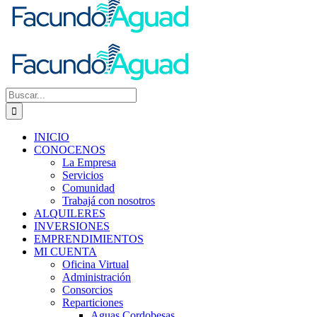
Buscar:
INICIO
CONOCENOS
La Empresa
Servicios
Comunidad
Trabajá con nosotros
ALQUILERES
INVERSIONES
EMPRENDIMIENTOS
MI CUENTA
Oficina Virtual
Administración
Consorcios
Reparticiones
Aguas Cordobesas