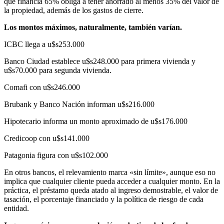
que financia 65% obliga a tener ahorrado al menos 35% del valor de
la propiedad, además de los gastos de cierre.
Los montos máximos, naturalmente, también varían.
ICBC llega a u$s253.000
Banco Ciudad establece u$s248.000 para primera vivienda y
u$s70.000 para segunda vivienda.
Comafi con u$s246.000
Brubank y Banco Nación informan u$s216.000
Hipotecario informa un monto aproximado de u$s176.000
Credicoop con u$s141.000
Patagonia figura con u$s102.000
En otros bancos, el relevamiento marca «sin límite», aunque eso no
implica que cualquier cliente pueda acceder a cualquier monto. En la
práctica, el préstamo queda atado al ingreso demostrable, el valor de
tasación, el porcentaje financiado y la política de riesgo de cada
entidad.