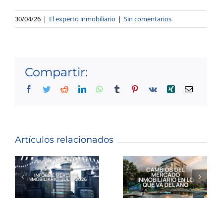
30/04/26
|
El experto inmobiliario
|
Sin comentarios
Compartir:
Facebook
Twitter
Reddit
LinkedIn
WhatsApp
Tumblr
Pinterest
Vk
Xing
Correo
electróni
Siete
meses
Artículos relacionados
INFORME
después:
DE
¿qué nos
MERCADO
enseñó el
INMOBILIARIO.-
mercado
inmobiliario