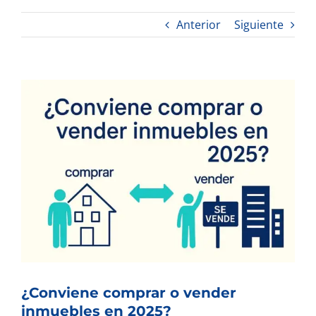
Anterior
Siguiente
Ver
imagen
más
grande
¿Conviene comprar o vender
inmuebles en 2025?