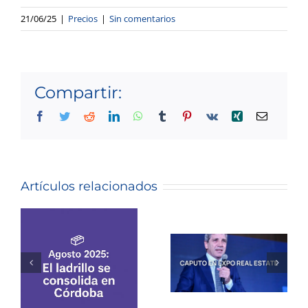
21/06/25
|
Precios
|
Sin comentarios
Compartir:
Facebook
Twitter
Reddit
LinkedIn
WhatsApp
Tumblr
Pinterest
Vk
Xing
Correo
electróni
Caputo en
Expo Real
Artículos relacionados
Informe
Estate: el
De
momento
Mercado
de
Inmobiliario
sembrar
– Agosto
es ahora,