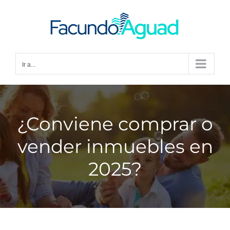
Saltar
al
contenido
Ir a...
¿Conviene comprar o
vender inmuebles en
2025?