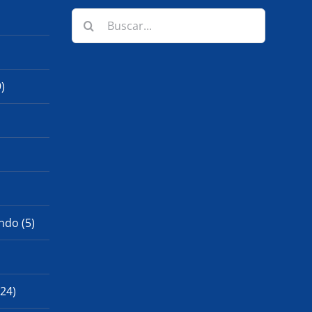
Buscar:
)
ndo (5)
24)